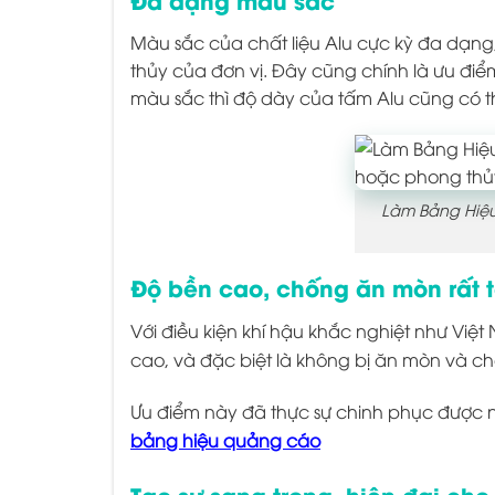
Màu sắc của chất liệu Alu cực kỳ đa dạng
thủy của đơn vị. Đây cũng chính là ưu điểm 
màu sắc thì độ dày của tấm Alu cũng có 
Làm Bảng Hiệu
Độ bền cao, chống ăn mòn rất t
Với điều kiện khí hậu khắc nghiệt như Việ
cao, và đặc biệt là không bị ăn mòn và c
Ưu điểm này đã thực sự chinh phục được 
bảng hiệu quảng cáo
Tạo sự sang trọng, hiện đại cho