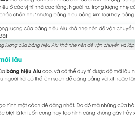
ệu ở các vị trí nhà cao tầng. Ngoài ra, trọng lượng nhẹ c
 chắc chắn như những bảng hiệu bảng kim loại hay bảng
ng lượng của bảng hiệu Alu khá nhẹ nên dễ vận chuyển và lắp
mới lâu
bảng hiệu Alu
của
cao, và có thể duy trì được độ mới lâu 
u ngoài trời có thể làm sạch dễ dàng bằng vòi xịt hoặc tậ
tạo hình một cách dễ dàng nhất. Do đó mà những cửa hàng
ặc biệt là khi uốn cong hay tạo hình cũng không gây trầy