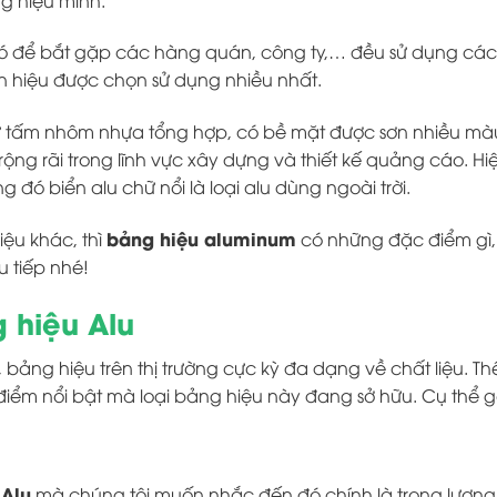
g hiệu mình.
hó để bắt gặp các hàng quán, công ty,… đều sử dụng các l
ển hiệu được chọn sử dụng nhiều nhất.
 tấm nhôm nhựa tổng hợp, có bề mặt được sơn nhiều màu s
g rãi trong lĩnh vực xây dựng và thiết kế quảng cáo. Hiện 
g đó biển alu chữ nổi là loại alu dùng ngoài trời.
bảng hiệu aluminum
iệu khác, thì
có những đặc điểm gì, t
 tiếp nhé!
 hiệu Alu
, bảng hiệu trên thị trường cực kỳ đa dạng về chất liệu. 
u điểm nổi bật mà loại bảng hiệu này đang sở hữu. Cụ thể
 Alu
mà chúng tôi muốn nhắc đến đó chính là trọng lượng 