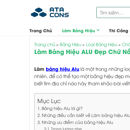
Bỏ
Tìm
qua
kiếm:
nội
dung
Trang Chủ
Làm Bảng Hiệu
Thi Công
Trang chủ
»
Bảng Hiệu
»
Loại Bảng Hiệu
»
Chấ
Làm Bảng Hiệu ALU Đẹp Chữ Nổi
Làm
bảng hiệu Alu
là một trong những lo
nhiên, để có thể tạo một bảng hiệu đẹp m
biết tìm địa chỉ nào hãy tham khảo bài viế
Mục Lục
Bảng hiệu Alu là gì?
Những điều cần biết về Làm bảng hiệu Alu
Những ưu điểm của bảng hiệu Alu
Trọng lượng nhẹ