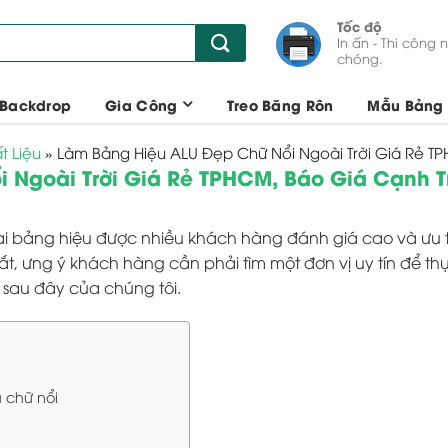
Tốc độ
In ấn - Thi công 
chóng.
 Backdrop
Gia Công
Treo Băng Rôn
Mẫu Bảng 
t Liệu
»
Làm Bảng Hiệu ALU Đẹp Chữ Nổi Ngoài Trời Giá Rẻ T
 Ngoài Trời Giá Rẻ TPHCM, Báo Giá Cạnh T
ại bảng hiệu được nhiều khách hàng đánh giá cao và ưu ti
ắt, ưng ý khách hàng cần phải tìm một đơn vị uy tín để 
t sau đây của chúng tôi.
 chữ nổi