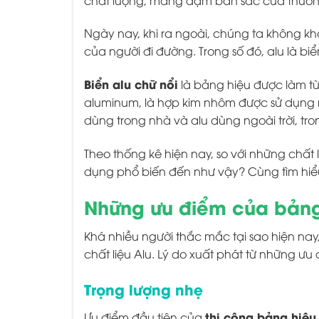
chất lượng, mang đậm bản sắc của thươn
Ngày nay, khi ra ngoài, chúng ta không k
của người đi đường. Trong số đó, alu là bi
Biển alu chữ nổi
là bảng hiệu được làm từ
aluminum, là hợp kim nhôm được sử dụng rộn
dùng trong nhà và alu dùng ngoài trời, tron
Theo thống kê hiện nay, so với những chất l
dụng phổ biến đến như vậy? Cùng tìm hiểu
Những ưu điểm của bảng
Khá nhiều người thắc mắc tại sao hiện nay
chất liệu Alu. Lý do xuất phát từ những ư
Trọng lượng nhẹ
thi công bảng hiệu
Ưu điểm đầu tiên của