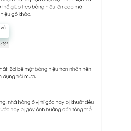
ó thể giúp treo bảng hiệu lên cao mà
 hiệu gỗ khác.
 đặt
nhất. Bởi bề mặt bảng hiệu trơn nhẵn nên
n dụng trời mưa.
, nhà hàng ở vị trí góc hay bị khuất đều
 xước hay bị gãy ảnh hưởng đến tổng thể