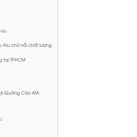
 hữu
u Alu chữ nổi chất lượng
ng tại TPHCM
tại Quảng Cáo ATA
ẹp