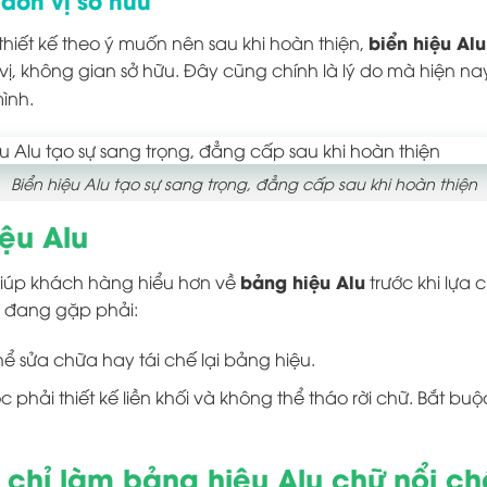
biển hiệu Alu
thiết kế theo ý muốn nên sau khi hoàn thiện,
vị, không gian sở hữu. Đây cũng chính là lý do mà hiện n
ình.
Biển hiệu Alu tạo sự sang trọng, đẳng cấp sau khi hoàn thiện
ệu Alu
bảng hiệu Alu
iúp khách hàng hiểu hơn về
trước khi lựa 
y đang gặp phải:
hể sửa chữa hay tái chế lại bảng hiệu.
uộc phải thiết kế liền khối và không thể tháo rời chữ. Bắt b
 chỉ làm bảng hiệu Alu chữ nổi ch