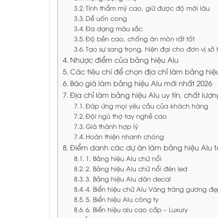
Tính thẩm mỹ cao, giữ được độ mới lâu
Dễ uốn cong
Đa dạng màu sắc
Độ bền cao, chống ăn mòn rất tốt
Tạo sự sang trọng, hiện đại cho đơn vị sở
Nhược điểm của bảng hiệu Alu
Các tiêu chí để chọn địa chỉ làm bảng hiệ
Báo giá làm bảng hiệu Alu mới nhất 2026
Địa chỉ làm bảng hiệu Alu uy tín, chất lượ
Đáp ứng mọi yêu cầu của khách hàng
Đội ngũ thợ tay nghề cao
Giá thành hợp lý
Hoàn thiện nhanh chóng
Điểm danh các dự án làm bảng hiệu Alu 
1. Bảng hiệu Alu chữ nổi
2. Bảng hiệu Alu chữ nổi đèn led
3. Bảng hiệu Alu dán decal
4. Biển hiệu chữ Alu Vàng tráng gương đ
5. Biển hiệu Alu công ty
6. Biển hiệu alu cao cấp – Luxury