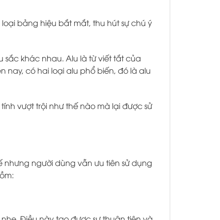
oại bảng hiệu bắt mắt, thu hút sự chú ý
ắc khác nhau. Alu là từ viết tắt của
nay, có hai loại alu phổ biến, đó là alu
ính vượt trội như thế nào mà lại được sử
Thế nhưng người dùng vẫn ưu tiên sử dụng
 gồm:
nhẹ. Điều này tạo được sự thuận tiện và