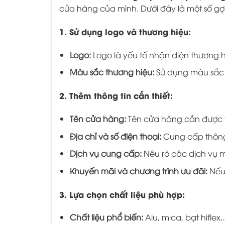
cửa hàng của mình. Dưới đây là một số gợi
1. Sử dụng logo và thương hiệu:
Logo:
Logo là yếu tố nhận diện thương h
Màu sắc thương hiệu:
Sử dụng màu sắc t
2. Thêm thông tin cần thiết:
Tên cửa hàng:
Tên cửa hàng cần được th
Địa chỉ và số điện thoại:
Cung cấp thông 
Dịch vụ cung cấp:
Nêu rõ các dịch vụ m
Khuyến mãi và chương trình ưu đãi:
Nếu 
3. Lựa chọn chất liệu phù hợp:
Chất liệu phổ biến:
Alu, mica, bạt hiflex