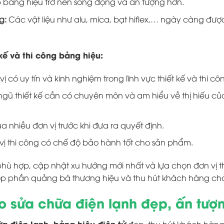
p bảng hiệu trở nên sống động và ấn tượng hơn.
g:
Các vật liệu như alu, mica, bạt hiflex,… ngày càng đ
 kế và thi công bảng hiệu:
 có uy tín và kinh nghiệm trong lĩnh vực thiết kế và thi c
ngũ thiết kế cần có chuyên môn và am hiểu về thị hiếu 
a nhiều đơn vị trước khi đưa ra quyết định.
 thi công có chế độ bảo hành tốt cho sản phẩm.
ù hợp, cập nhật xu hướng mới nhất và lựa chọn đơn vị th
 góp phần quảng bá thương hiệu và thu hút khách hàng c
 sửa chữa điện lạnh đẹp, ấn tượ
 điện lạnh, bảng hiệu điện tử
đẹp, thu hút khách hàn