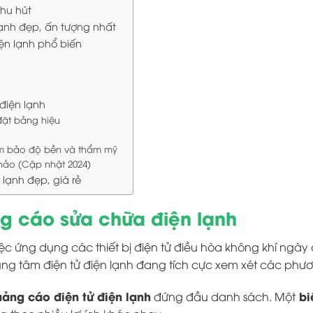
thu hút
ạnh đẹp, ấn tượng nhất
ện lạnh phổ biến
điện lạnh
 đặt bảng hiệu
ảm bảo độ bền và thẩm mỹ
hảo (Cập nhật 2024)
lạnh đẹp, giá rẻ
ng cáo sửa chữa điện lạnh
iệc ứng dụng các thiết bị điện tử điều hòa không khí ngày
trung tâm điện tử điện lạnh đang tích cực xem xét các phư
uảng cáo điện tử điện lạnh
bi
đứng đầu danh sách. Một