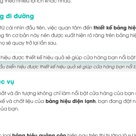
 theo nhiều lợi ích khác nhau.
ng đi đường
thiết kế bảng hi
từ cái nhìn đầu tiên, việc quan tâm đến
ng tin cơ bản này nên được xuất hiện rõ ràng trên bảng hi
 sẽ quay trở lại lần sau.
u biển hiệu được thiết kế hiệu quả sẽ giúp cửa hàng bạn nổi 
ục vụ
t và ấn tượng không chỉ làm nổi bật cửa hàng của bạn 
bảng hiệu điện lạnh
kế và chất liệu của
, bạn đang đặt 
của bạn.
bảng hiệu quảng cáo
c loại
hiện nay trên thị trường là sự