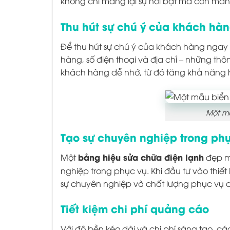
không chỉ mang lại sự nổi bật mà còn mang
Thu hút sự chú ý của khách hà
Để thu hút sự chú ý của khách hàng ngay 
hàng, số điện thoại và địa chỉ – những thô
khách hàng dễ nhớ, từ đó tăng khả năng họ
Một mẫ
Tạo sự chuyên nghiệp trong ph
bảng hiệu sửa chữa điện lạnh
Một
đẹp mắ
nghiệp trong phục vụ. Khi đầu tư vào thiết 
sự chuyên nghiệp và chất lượng phục vụ 
Tiết kiệm chi phí quảng cáo
Với độ bền kéo dài và chi phí sáng tạo, cá