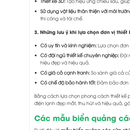
Thiết kế 3D:
Tạo hiệu ứng chiều sâu, giú
Sử dụng vật liệu thân thiện với môi trườn
thi công và tái chế.
3. Những lưu ý khi lựa chọn đơn vị thiết
Có uy tín và kinh nghiệm:
Lựa chọn đơn vị
Có đội ngũ thiết kế chuyên nghiệp:
Đội 
hiệu đẹp và hiệu quả.
Có giá cả cạnh tranh:
So sánh giá cả củ
Có chế độ bảo hành tốt:
Đảm bảo đơn vị
Bằng cách lựa chọn phong cách thiết kế ph
điện lạnh đẹp mắt, thu hút và hiệu quả,
Các mẫu biển quảng cáo
mẫu biển quảng cáo sửa chữa
Dưới đây là