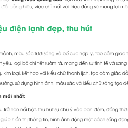
 đổi bảng hiệu, việc chỉ mất vài triệu đồng sẽ mang lại m
ệu điện lạnh đẹp, thu hút
ảnh, màu sắc tươi sáng và bố cục hợp lý, tạo cảm giác t
 yếu, loại bỏ chi tiết rườm rà, mang đến sự tinh tế và sang 
kim loại, kết hợp với kiểu chữ thanh lịch, tạo cảm giác 
hường, sử dụng hình ảnh, màu sắc và kiểu chữ sáng tạo 
h mới nhất:
 trở nên nổi bật, thu hút sự chú ý vào ban đêm, đồng thời 
giúp hiển thị thông tin, hình ảnh động một cách sống độn