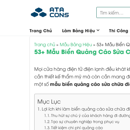
Bỏ
Tìm
qua
kiếm:
nội
dung
Trang Chủ
Làm Bảng Hiệu
Thi Công
Trang chủ
»
Mẫu Bảng Hiệu
»
53+ Mẫu Biển Q
53+ Mẫu Biển Quảng Cáo Sửa C
Mọi cửa hàng điện tử điện lạnh đều khát 
cần thiết kế thẩm mỹ mà còn cần mang đ
mẫu biển quảng cáo sửa chữa đi
một số
Mục Lục
Lợi ích khi làm biển quảng cáo sửa chữa đ
Thu hút sự chú ý của khách hàng đi đườn
Tạo sự chuyên nghiệp trong phục vụ
Tiết kiệm chi phí quảng cáo