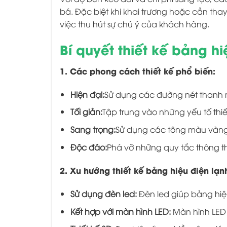
bá. Đặc biệt khi khai trương hoặc cần thay
việc thu hút sự chú ý của khách hàng.
Bí quyết thiết kế bảng hi
1. Các phong cách thiết kế phổ biến:
Hiện đại:
Sử dụng các đường nét thanh m
Tối giản:
Tập trung vào những yếu tố thiết
Sang trọng:
Sử dụng các tông màu vàng, 
Độc đáo:
Phá vỡ những quy tắc thông t
2. Xu hướng thiết kế bảng hiệu điện lạn
Sử dụng đèn led:
Đèn led giúp bảng hiệu
Kết hợp với màn hình LED:
Màn hình LED 