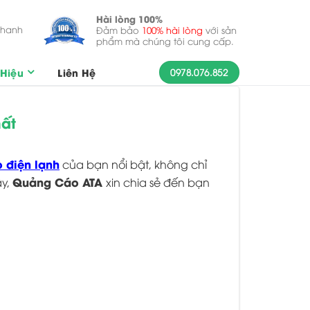
Hài lòng 100%
nhanh
Đảm bảo
100% hài lòng
với sản
phẩm mà chúng tôi cung cấp.
Hiệu
Liên Hệ
0978.076.852
hất
 điện lạnh
của bạn nổi bật, không chỉ
Quảng Cáo ATA
ây,
xin chia sẻ đến bạn