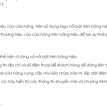
 ý:
iệu của cửa hàng. Nên sử dụng logo nổi bật trên bảng hi
hương hiệu của cửa hàng trên bảng hiệu để tạo sự thống
ể hiện rõ ràng và nổi bật trên bảng hiệu.
tin địa chỉ và số điện thoại để khách hàng dễ dàng liên h
à cửa hàng cung cấp như sửa chữa, bảo trì, lắp đặt điện
có, hãy hiển thị các thông tin khuyến mãi và chương trìn
,…